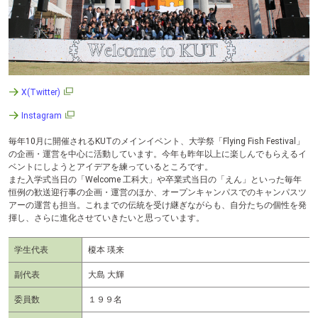
テ
ン
ツ
へ
X(Twitter)
Instagram
毎年10月に開催されるKUTのメインイベント、大学祭「Flying Fish Festival」
の企画・運営を中心に活動しています。今年も昨年以上に楽しんでもらえるイ
ベントにしようとアイデアを練っているところです。
また入学式当日の「Welcome 工科大」や卒業式当日の「えん」といった毎年
恒例の歓送迎行事の企画・運営のほか、オープンキャンパスでのキャンパスツ
アーの運営も担当。これまでの伝統を受け継ぎながらも、自分たちの個性を発
揮し、さらに進化させていきたいと思っています。
学生代表
榎本 瑛来
副代表
大島 大輝
委員数
１９９名