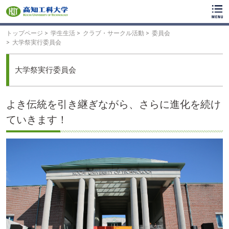
ク
リ
ッ
ク
トップページ
学生生活
クラブ・サークル活動
委員会
で
大学祭実行委員会
メ
イ
ン
大学祭実行委員会
コ
ン
テ
よき伝統を引き継ぎながら、さらに進化を続け
ン
ツ
ていきます！
へ
ク
リ
ッ
ク
で
フ
ッ
タ
ー
コ
ン