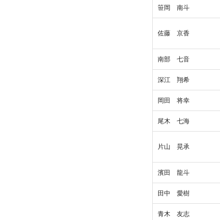
笹岡 南斗
佐藤 京香
南部 七音
深江 翔希
岡田 将幸
尾木 七海
片山 晃承
濱田 龍斗
田中 愛樹
青木 友志