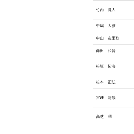
竹内 将人
中嶋 大雅
中山 友里歌
藤田 和音
松坂 拓海
松本 正弘
宮﨑 龍哉
高芝 潤