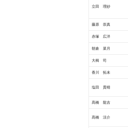
立田 理紗
藤原 崇真
赤塚 広洋
朝倉 菜月
大楫 司
香川 拓未
塩田 貫晴
髙橋 龍吉
髙橋 涼介