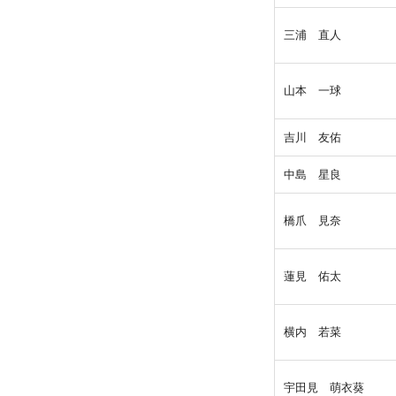
三浦 直人
山本 一球
吉川 友佑
中島 星良
橋爪 見奈
蓮見 佑太
横内 若菜
宇田見 萌衣葵