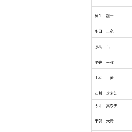
神生 龍一
永田 士竜
濵島 岳
平井 幸弥
山本 十夢
石川 遼太郎
今井 真奈美
宇賀 大貴