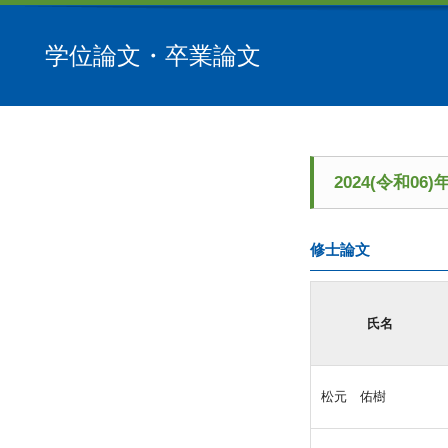
学位論文・卒業論文
2024(令和0
修士論文
氏名
松元 佑樹