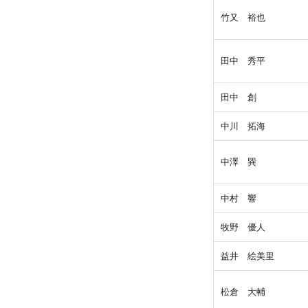
竹又 裕也
田中 秀平
田中 創
中川 拓海
中澤 巽
中村 響
牧野 優人
益井 絵美里
松倉 大輔