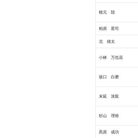
植元 陸
柏原 星司
北 雄太
小林 万也花
坂口 白磨
末延 洸龍
杉山 理裕
髙原 成功