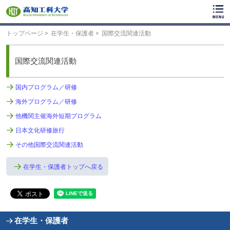
ク
リ
ッ
ク
トップページ
在学生・保護者
国際交流関連活動
で
メ
イ
国際交流関連活動
ン
コ
国内プログラム／研修
ン
テ
海外プログラム／研修
ン
ツ
他機関主催海外短期プログラム
へ
日本文化研修旅行
ク
リ
その他国際交流関連活動
ッ
ク
在学生・保護者トップへ戻る
で
フ
ッ
タ
ー
コ
在学生・保護者
ン