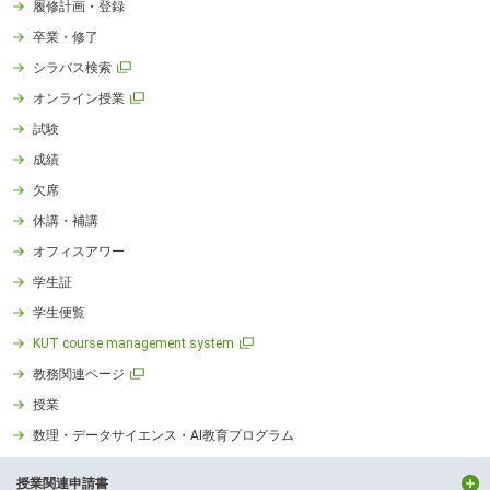
履修計画・登録
卒業・修了
シラバス検索
オンライン授業
試験
成績
欠席
休講・補講
オフィスアワー
学生証
学生便覧
KUT course management system
教務関連ページ
授業
数理・データサイエンス・AI教育プログラム
授業関連申請書