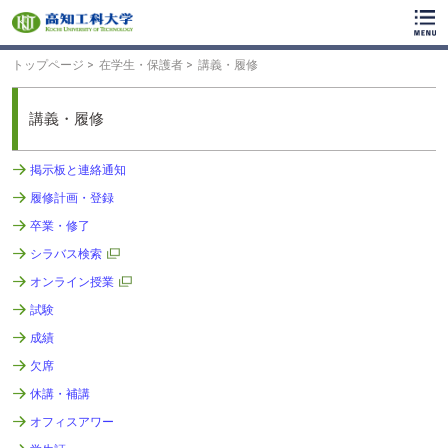
ク
リ
ッ
ク
トップページ
在学生・保護者
講義・履修
で
メ
イ
講義・履修
ン
コ
掲示板と連絡通知
ン
テ
履修計画・登録
ン
ツ
卒業・修了
へ
シラバス検索
ク
リ
オンライン授業
ッ
試験
ク
で
成績
フ
欠席
ッ
タ
休講・補講
ー
オフィスアワー
コ
ン