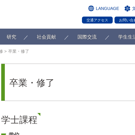
LANGUAGE
交通アクセス
お問い合
研究
社会貢献
国際交流
学生生
修
卒業・修了
卒業・修了
学士課程