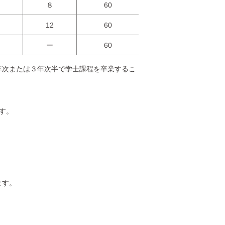
８
60
12
60
ー
60
次または３年次半で学士課程を卒業するこ
す。
ます。