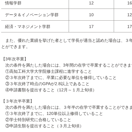
情報学群
12
16
データ＆イノベーション学群
10
12
経済・マネジメント学群
17
17
また、優れた業績を挙げた者として学長が適当と認めた場合は、３年
とができます。
【3年次卒業】
次の条件を満たした場合には、3年間の在学で卒業することができま
①高知工科大学大学院修士課程に進学すること
②３年次終了までに、卒業に必要な単位を修得していること
③３年次終了時点のGPAが2.8以上であること
④申請書類を提出すること（12月～１月上旬頃）
【３年次半卒業】
次の条件を満たした場合には、３年半の在学で卒業することができ
①３年次終了までに、120単位以上修得していること
②学士特別研究に合格していること
③申請生類を提出すること（３月上旬頃）