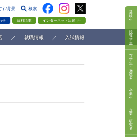
文字/背景
検索
受
験
生
わせ
資料請求
インターネット出願
院
進
活
就職情報
入試情報
学
生
在
学
生
・
保
護
者
卒
業
生
企
業
・
研
究
者