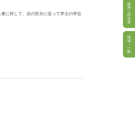
採
用
ご
者に対して、次の区分に従って学士の学位
担
当
者
地
域
・
一
般