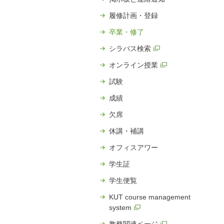
タ
ー
履修計画・登録
コ
卒業・修了
ン
テ
シラバス検索
ン
ツ
オンライン授業
へ
試験
成績
欠席
休講・補講
オフィスアワー
学生証
学生便覧
KUT course management
system