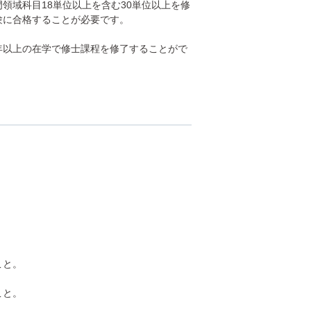
域科目18単位以上を含む30単位以上を修
験に合格することが必要です。
以上の在学で修士課程を修了することがで
こと。
こと。