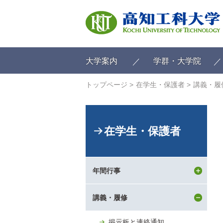
ク
リ
ッ
ク
で
メ
大学案内
学群・大学院
イ
ン
トップページ
在学生・保護者
講義・履
コ
ン
テ
ン
在学生・保護者
ツ
へ
ク
リ
年間行事
ッ
ク
で
講義・履修
フ
ッ
掲示板と連絡通知